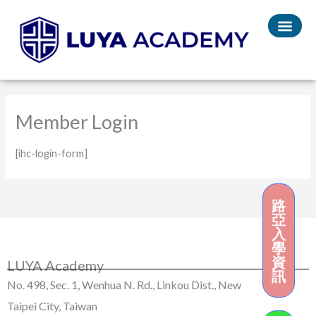
Skip
to
content
Member Login
[ihc-login-form]
路
亞
入
學
資
LUYA Academy
訊
No. 498, Sec. 1, Wenhua N. Rd., Linkou Dist., New
Taipei City, Taiwan