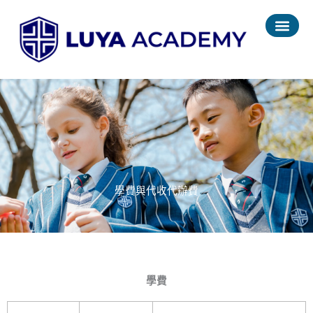
跳
至
主
要
內
容
學費與代收代辦費
學費