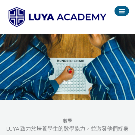
跳
至
主
要
內
容
數學
數學
LUYA 致力於培養學生的數學能力，並激發他們終身