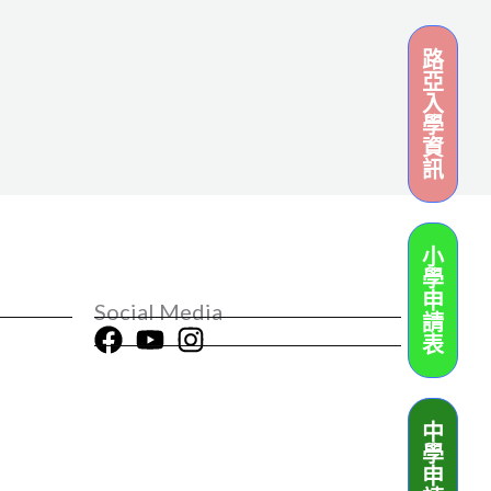
路
亞
入
學
資
訊
小
學
申
Social Media
請
表
中
學
申