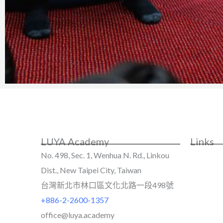
LUYA Academy
Links
No. 498, Sec. 1, Wenhua N. Rd., Linkou
Dist., New Taipei City, Taiwan
台灣新北市林口區文化北路一段498號
+886-2-2600-1357
office@luya.academy