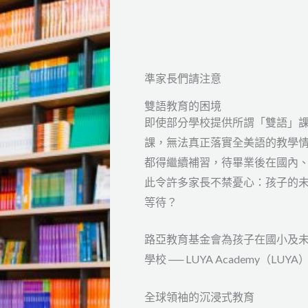
準家長們請注意
雙語教育的困境
即使部分學校提供所謂「雙語」
課，無法真正落實全美語的教學
都得繼續補習，待畢業後在國內
此令許多家長不禁憂心：孩子的
等待？
路亞教育基金會為孩子在國小及
學校 ── LUYA Academy（LUYA
全球領袖的沉浸式教育