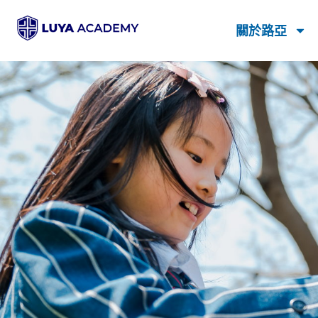
跳
關於路亞
至
主
要
內
容