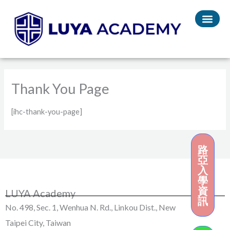
Skip
to
content
Thank You Page
[ihc-thank-you-page]
路
亞
入
學
資
LUYA Academy
訊
No. 498, Sec. 1, Wenhua N. Rd., Linkou Dist., New
Taipei City, Taiwan