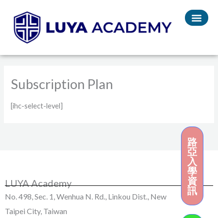
Skip
to
content
Subscription Plan
[ihc-select-level]
路
亞
入
學
資
LUYA Academy
訊
No. 498, Sec. 1, Wenhua N. Rd., Linkou Dist., New
Taipei City, Taiwan