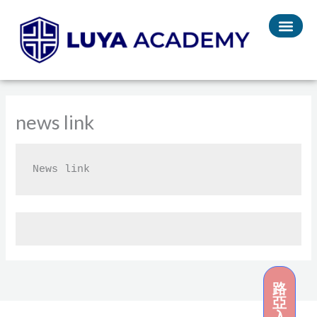
Skip
to
content
news link
News link
路
亞
入