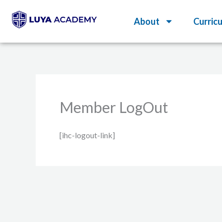
Skip
About
Curric
to
content
Member LogOut
[ihc-logout-link]