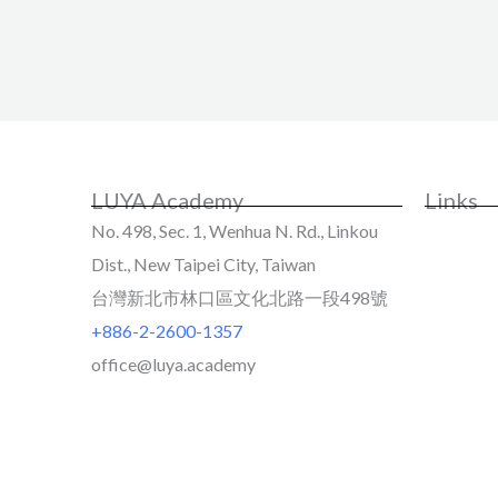
LUYA Academy
Links
No. 498, Sec. 1, Wenhua N. Rd., Linkou
Dist., New Taipei City, Taiwan
台灣新北市林口區文化北路一段498號
+886-2-2600-1357
office@luya.academy