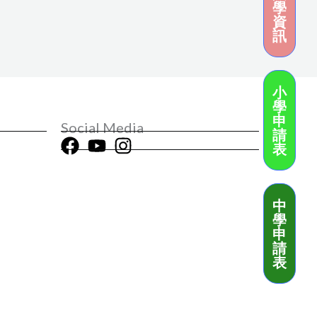
學
資
訊
小
學
申
Social Media
請
表
中
學
申
請
表